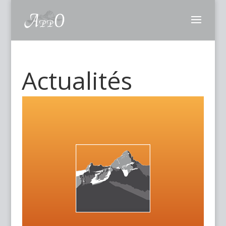
Actualités
par
filbur98
|
Nov 24, 2019
|
événement
|
0
commentaires