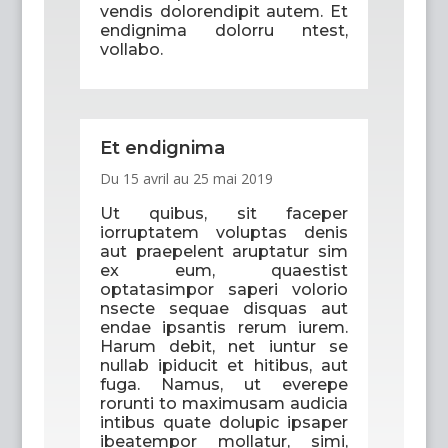
vendis dolorendipit autem. Et
endignima dolorru ntest,
vollabo.
Et endignima
Du 15 avril au 25 mai 2019
Ut quibus, sit faceper
iorruptatem voluptas denis
aut praepelent aruptatur sim
ex eum, quaestist
optatasimpor saperi volorio
nsecte sequae disquas aut
endae ipsantis rerum iurem.
Harum debit, net iuntur se
nullab ipiducit et hitibus, aut
fuga. Namus, ut everepe
rorunti to maximusam audicia
intibus quate dolupic ipsaper
ibeatempor mollatur, simi,