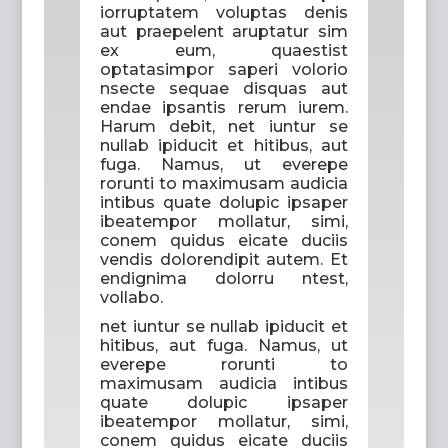
iorruptatem voluptas denis
aut praepelent aruptatur sim
ex eum, quaestist
optatasimpor saperi volorio
nsecte sequae disquas aut
endae ipsantis rerum iurem.
Harum debit, net iuntur se
nullab ipiducit et hitibus, aut
fuga. Namus, ut everepe
rorunti to maximusam audicia
intibus quate dolupic ipsaper
ibeatempor mollatur, simi,
conem quidus eicate duciis
vendis dolorendipit autem. Et
endignima dolorru ntest,
vollabo.
net iuntur se nullab ipiducit et
hitibus, aut fuga. Namus, ut
everepe rorunti to
maximusam audicia intibus
quate dolupic ipsaper
ibeatempor mollatur, simi,
conem quidus eicate duciis